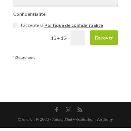
Confidentialité
J'accepte la
Politique de confidentialité
=
Envoyer
13 + 15
* Champs requis
© EnerCit'IF 2023 - Aujourd'hui • Réalisation :
Anthony