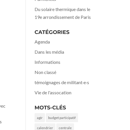
Du solaire thermique dans le
19e arrondissement de Paris
CATÉGORIES
Agenda
Dans les média
Informations
Non classé
témoignages de militant·e·s
Vie de l'assocation
vec
MOTS-CLÉS
agir
budget participatif
s
calendrier
centrale