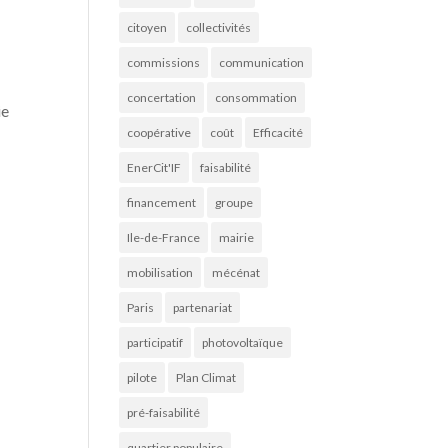
citoyen
collectivités
commissions
communication
concertation
consommation
ie
coopérative
coût
Efficacité
EnerCit'IF
faisabilité
financement
groupe
Ile-de-France
mairie
mobilisation
mécénat
Paris
partenariat
participatif
photovoltaïque
pilote
Plan Climat
pré-faisabilité
quartier populaire