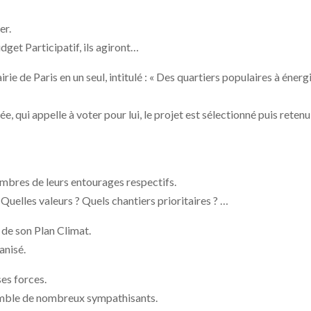
er.
dget Participatif, ils agiront…
rie de Paris en un seul, intitulé : « Des quartiers populaires à énerg
e, qui appelle à voter pour lui, le projet est sélectionné puis retenu
embres de leurs entourages respectifs.
Quelles valeurs ? Quels chantiers prioritaires ? …
n de son Plan Climat.
anisé.
ses forces.
emble de nombreux sympathisants.